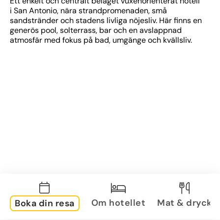
Ett enkelt och centralt beläget vuxenorienterat hotell 
i San Antonio, nära strandpromenaden, små 
sandstränder och stadens livliga nöjesliv. Här finns en 
generös pool, solterrass, bar och en avslappnad 
atmosfär med fokus på bad, umgänge och kvällsliv.
Om hotellet
Mat & dryck
Boka din resa