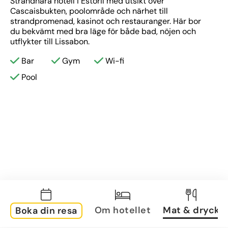
Strandnära hotell i Estoril med utsikt över 
Cascaisbukten, poolområde och närhet till 
strandpromenad, kasinot och restauranger. Här bor 
du bekvämt med bra läge för både bad, nöjen och 
utflykter till Lissabon.
Bar
Gym
Wi-fi
Pool
Om hotellet
Mat & dryck
Boka din resa