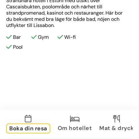
Strandnära hotell i Estoril med utsikt över 
Cascaisbukten, poolområde och närhet till 
strandpromenad, kasinot och restauranger. Här bor 
du bekvämt med bra läge för både bad, nöjen och 
utflykter till Lissabon.
Bar
Gym
Wi-fi
Pool
Om hotellet
Mat & dryck
Boka din resa