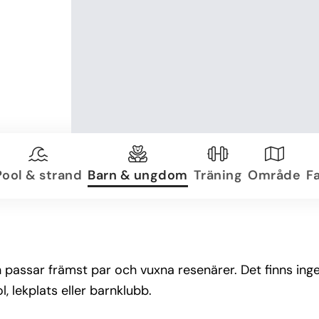
Pool & strand
Barn & ungdom
Träning
Område
Fa
ssar främst par och vuxna resenärer. Det finns ingen t
 lekplats eller barnklubb.