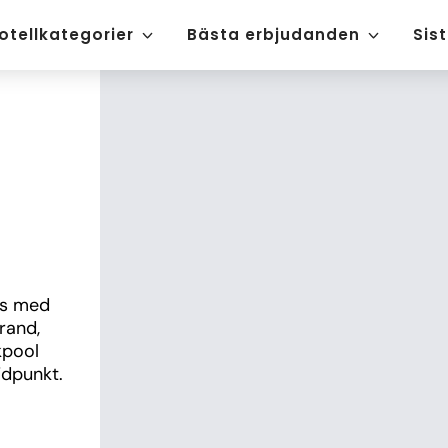
otellkategorier
Bästa erbjudanden
Sis
’s med 
and, 
pool 
jdpunkt.