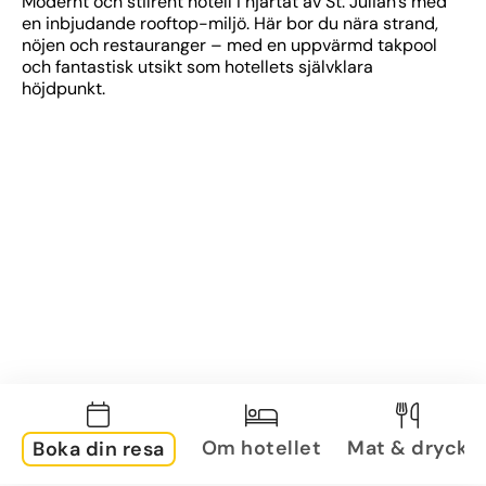
Modernt och stilrent hotell i hjärtat av St. Julian’s med 
en inbjudande rooftop-miljö. Här bor du nära strand, 
nöjen och restauranger – med en uppvärmd takpool 
och fantastisk utsikt som hotellets självklara 
höjdpunkt.
Om hotellet
Mat & dryck
Boka din resa