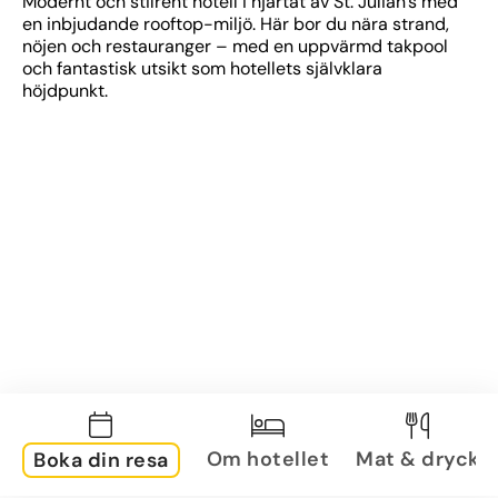
Modernt och stilrent hotell i hjärtat av St. Julian’s med 
en inbjudande rooftop-miljö. Här bor du nära strand, 
nöjen och restauranger – med en uppvärmd takpool 
och fantastisk utsikt som hotellets självklara 
höjdpunkt.
Om hotellet
Mat & dryck
Boka din resa