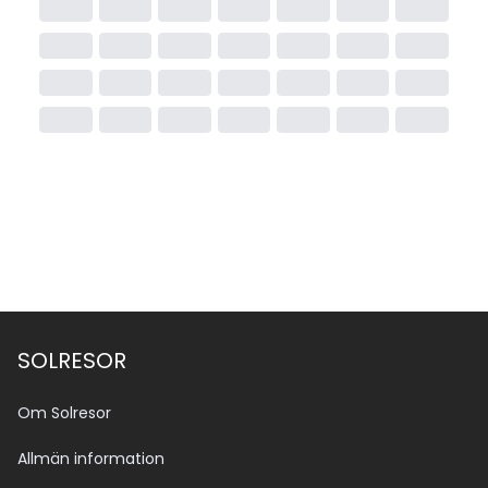
SOLRESOR
Om Solresor
Allmän information