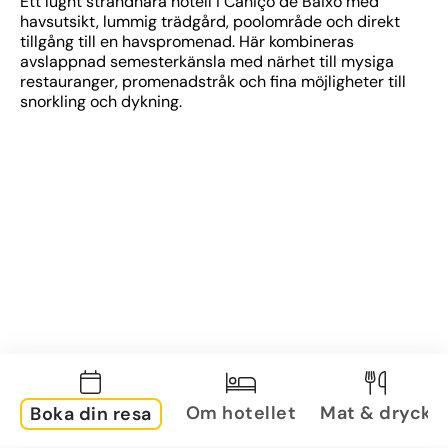
Ett lugnt strandnära hotell i Caniço de Baixo med 
havsutsikt, lummig trädgård, poolområde och direkt 
tillgång till en havspromenad. Här kombineras 
avslappnad semesterkänsla med närhet till mysiga 
restauranger, promenadstråk och fina möjligheter till 
snorkling och dykning.
Om hotellet
Mat & dryck
Boka din resa