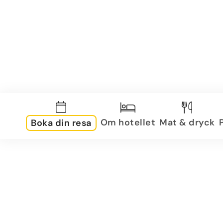
Om hotellet
Mat & dryck
Boka din resa