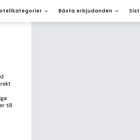
otellkategorier
Bästa erbjudanden
Sis
d 
rekt 
ga 
till 