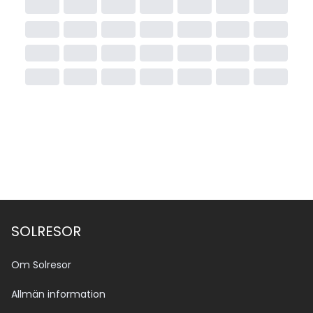
SOLRESOR
Om Solresor
Allmän information