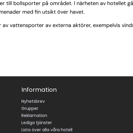
 till bollsporter på området. I närheten av hotellet g
menader med fin utsikt över havet.
r av vattensporter av externa aktörer, exempelvis vind
Information
Nyhetsbrev
Grupper
Reklamation
Lediga tjänster
Lista över alla våra hotell