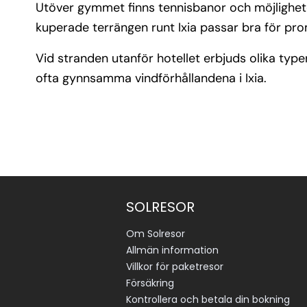
Utöver gymmet finns tennisbanor och möjligheter
kuperade terrängen runt Ixia passar bra för pro
Vid stranden utanför hotellet erbjuds olika type
ofta gynnsamma vindförhållandena i Ixia.
SOLRESOR
Om Solresor
Allmän information
Villkor för paketresor
Försäkring
Kontrollera och betala din bokning