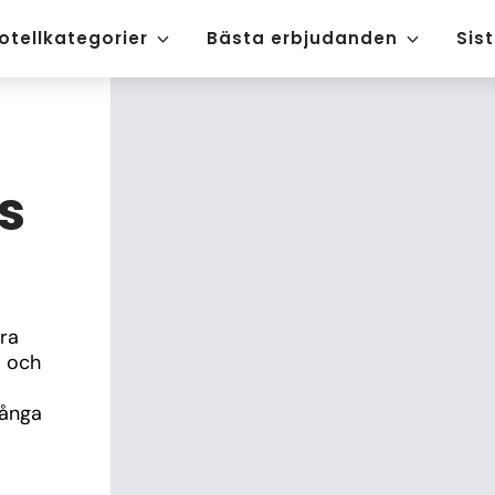
otellkategorier
Bästa erbjudanden
Sis
s
ra 
 och 
ånga 