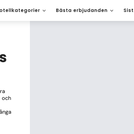
otellkategorier
Bästa erbjudanden
Sis
s
ra 
 och 
ånga 