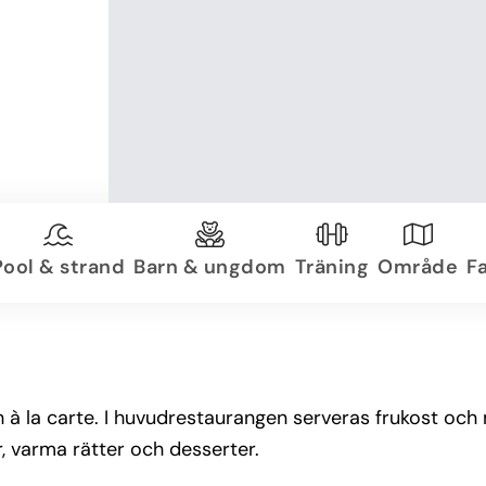
Pool & strand
Barn & ungdom
Träning
Område
Fa
h à la carte. I huvudrestaurangen serveras frukost oc
r, varma rätter och desserter.