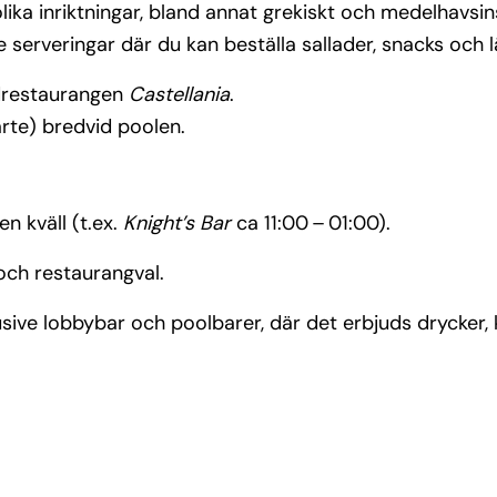
ka inriktningar, bland annat grekiskt och medelhavsinsp
serveringar där du kan beställa sallader, snacks och l
udrestaurangen
Castellania
.
arte) bredvid poolen.
n kväll (t.ex.
Knight’s Bar
ca 11:00 – 01:00).
och restaurangval.
usive lobbybar och poolbarer, där det erbjuds drycker, 