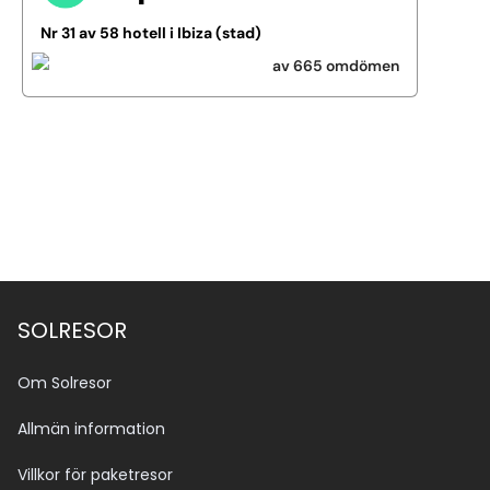
Nr 31 av 58 hotell i Ibiza (stad)
av 665 omdömen
Se alla bilder (7)
SOLRESOR
Om Solresor
Allmän information
Villkor för paketresor