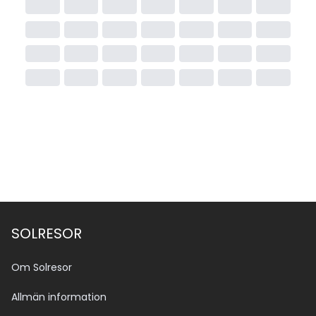
SOLRESOR
Om Solresor
Allmän information