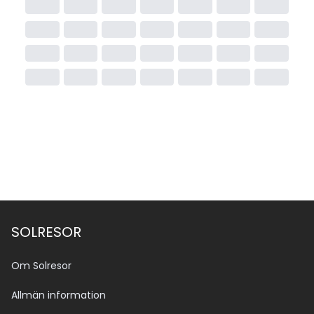
SOLRESOR
Om Solresor
Allmän information