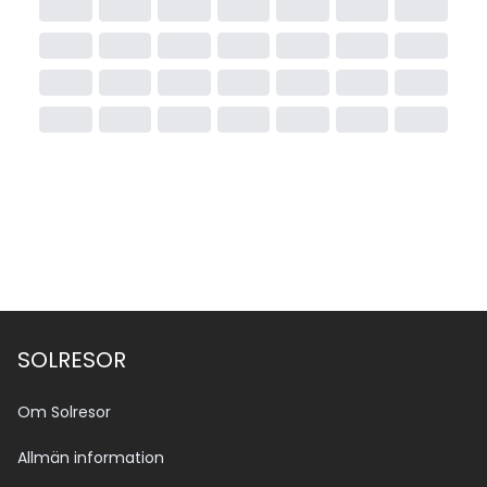
SOLRESOR
Om Solresor
Allmän information