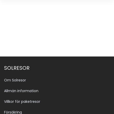
SOLRESOR
Om Solresor
Allmän information
Villkor för paketresor
Försäkring