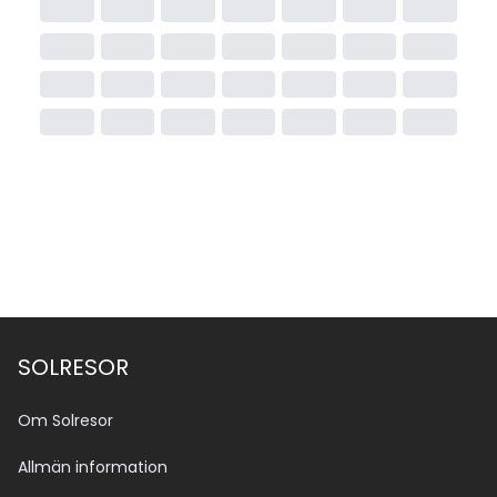
SOLRESOR
Om Solresor
Allmän information