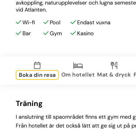
avkoppling, naturupplevelser och lugna semeste
vid Atlanten.
Wi-fi
Pool
Endast vuxna
Bar
Gym
Kasino
Om hotellet
Mat & dryck
Boka din resa
Träning
I anslutning till spaområdet finns ett gym med 
Från hotellet är det också lätt att ge sig ut p