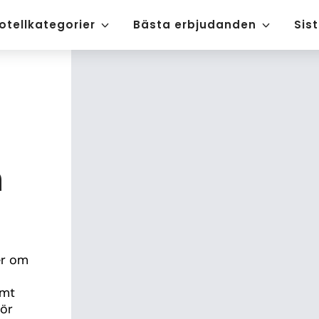
otellkategorier
Bästa erbjudanden
Sis
n
r om 
mt 
ör 