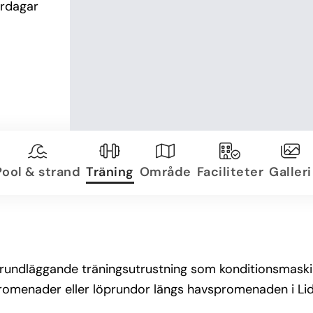
rdagar 
Pool & strand
Träning
Område
Faciliteter
Galleri
grundläggande träningsutrustning som konditionsmaskine
å promenader eller löprundor längs havspromenaden i L