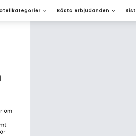
otellkategorier
Bästa erbjudanden
Sis
n
r om 
mt 
ör 