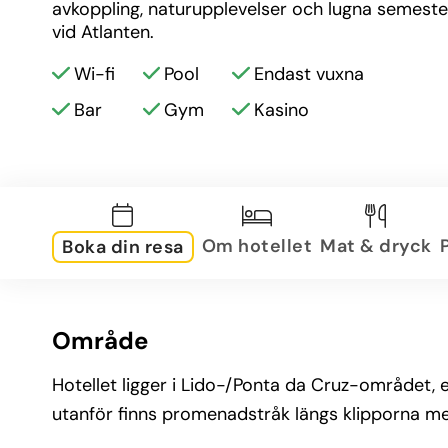
avkoppling, naturupplevelser och lugna semeste
vid Atlanten.
Wi-fi
Pool
Endast vuxna
Bar
Gym
Kasino
Om hotellet
Mat & dryck
Boka din resa
Område
Hotellet ligger i Lido-/Ponta da Cruz-området, 
utanför finns promenadstråk längs klipporna med 