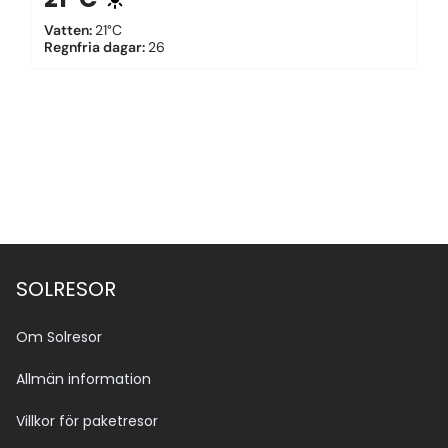
Vatten
:
21°C
Regnfria dagar
:
26
SOLRESOR
Om Solresor
Allmän information
Villkor för paketresor