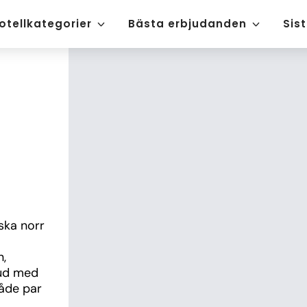
otellkategorier
Bästa erbjudanden
Sis
ska norr 
, 
ud med 
åde par 