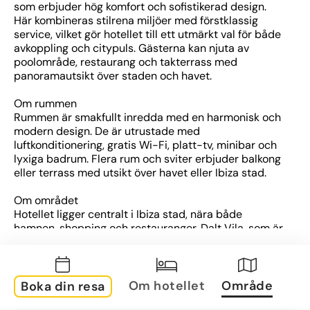
som erbjuder hög komfort och sofistikerad design. 
Här kombineras stilrena miljöer med förstklassig 
service, vilket gör hotellet till ett utmärkt val för både 
avkoppling och citypuls. Gästerna kan njuta av 
poolområde, restaurang och takterrass med 
panoramautsikt över staden och havet.
Om rummen
Rummen är smakfullt inredda med en harmonisk och 
modern design. De är utrustade med 
luftkonditionering, gratis Wi-Fi, platt-tv, minibar och 
lyxiga badrum. Flera rum och sviter erbjuder balkong 
eller terrass med utsikt över havet eller Ibiza stad.
Om området
Hotellet ligger centralt i Ibiza stad, nära både 
hamnen, shopping och restauranger. Dalt Vila, som är 
upptagen på UNESCO:s världsarvslista, ligger på 
promenadavstånd. Även stränderna i Figueretas och 
Talamanca finns i närheten, vilket gör läget idealiskt 
för att kombinera sol och bad med kultur och nöjen.
Om hotellet
Område
Boka din resa