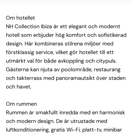
Övrig information
NH Collection Ibiza erbjuder faciliteter som gym, 
mötes- och eventlokaler samt 24-timmars reception. 
Om hotellet
Hotellets atmosfär passar både par, vänner och 
affärsresenärer som söker en lyxig vistelse med 
NH Collection Ibiza är ett elegant och modernt
närhet till allt Ibiza har att erbjuda.
hotell som erbjuder hög komfort och sofistikerad
design. Här kombineras stilrena miljöer med
förstklassig service, vilket gör hotellet till ett
utmärkt val för både avkoppling och citypuls.
Gästerna kan njuta av poolområde, restaurang
och takterrass med panoramautsikt över staden
och havet.
Om rummen
Rummen är smakfullt inredda med en harmonisk
och modern design. De är utrustade med
luftkonditionering, gratis Wi-Fi, platt-tv, minibar