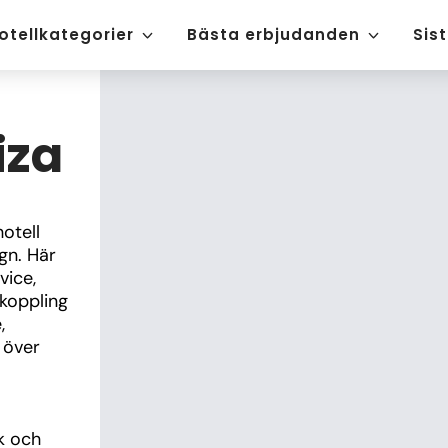
otellkategorier
Bästa erbjudanden
Sis
iza
tell 
n. Här 
ice, 
koppling 
 
över 
 och 