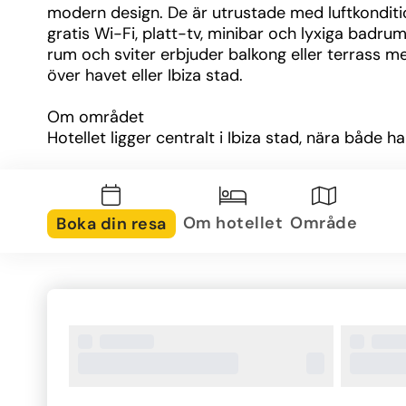
modern design. De är utrustade med luftkonditio
gratis Wi-Fi, platt-tv, minibar och lyxiga badrum.
rum och sviter erbjuder balkong eller terrass me
över havet eller Ibiza stad.
Om området
Hotellet ligger centralt i Ibiza stad, nära både h
shopping och restauranger. Dalt Vila, som är up
på UNESCO:s världsarvslista, ligger på 
promenadavstånd. Även stränderna i Figueretas
Talamanca finns i närheten, vilket gör läget ideali
Om hotellet
Område
Boka din resa
att kombinera sol och bad med kultur och nöjen
Övrig information
NH Collection Ibiza erbjuder faciliteter som gym,
mötes- och eventlokaler samt 24-timmars recep
Hotellets atmosfär passar både par, vänner och 
affärsresenärer som söker en lyxig vistelse med
till allt Ibiza har att erbjuda.