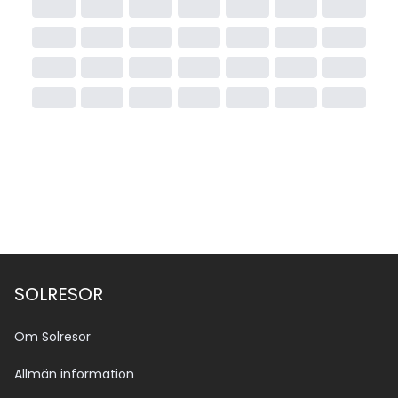
SOLRESOR
Om Solresor
Allmän information