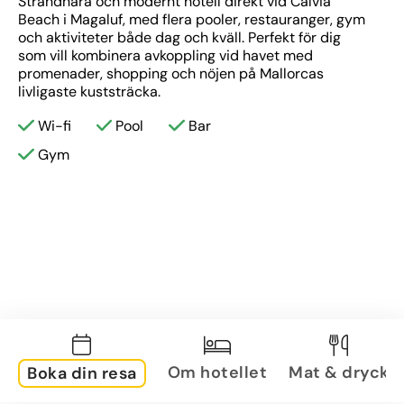
Strandnära och modernt hotell direkt vid Calviá 
Beach i Magaluf, med flera pooler, restauranger, gym 
och aktiviteter både dag och kväll. Perfekt för dig 
som vill kombinera avkoppling vid havet med 
promenader, shopping och nöjen på Mallorcas 
livligaste kuststräcka.
Wi-fi
Pool
Bar
Gym
Om hotellet
Mat & dryck
Boka din resa