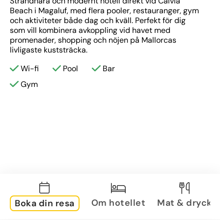
Strandnära och modernt hotell direkt vid Calviá 
Beach i Magaluf, med flera pooler, restauranger, gym 
och aktiviteter både dag och kväll. Perfekt för dig 
som vill kombinera avkoppling vid havet med 
promenader, shopping och nöjen på Mallorcas 
livligaste kuststräcka.
Wi-fi
Pool
Bar
Gym
Om hotellet
Mat & dryck
Boka din resa