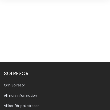
SOLRESOR
Om Solresor
Allmän information
Villkor för paketresor