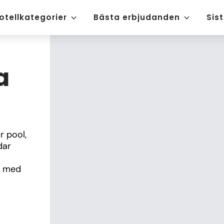
otellkategorier
Bästa erbjudanden
Sis
a
 pool, 
ar 
 med 