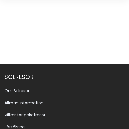
SOLRESOR
Om Solresor
Allmän information
Villkor för paketresor
Försäkring