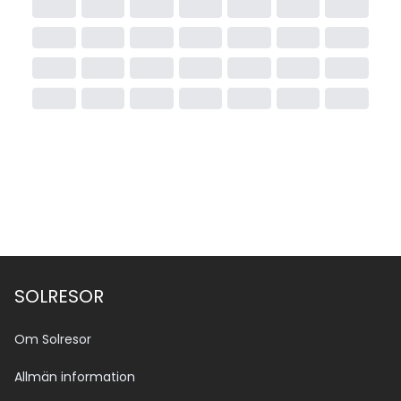
SOLRESOR
Om Solresor
Allmän information