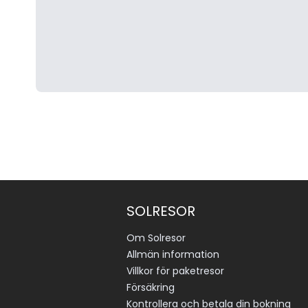
SOLRESOR
Om Solresor
Allmän information
Villkor för paketresor
Försäkring
Kontrollera och betala din bokning