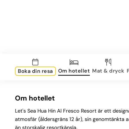
Om hotellet
Mat & dryck
Boka din resa
Om hotellet
Let's Sea Hua Hin Al Fresco Resort är ett designa
atmosfär (åldersgräns 12 år), sin genomtänkta 
än storskalig resortkänsla.