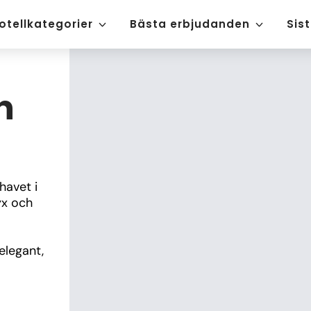
otellkategorier
Bästa erbjudanden
Sis
n
avet i 
x och 
legant, 