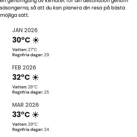
en genomgång av klimatet för din destination genom
säsongerna, så att du kan planera din resa på bästa
möjliga sätt.
JAN
2026
30°C
Vatten
:
27°C
Regnfria dagar
:
29
FEB
2026
32°C
Vatten
:
28°C
Regnfria dagar
:
25
MAR
2026
33°C
Vatten
:
29°C
Regnfria dagar
:
24