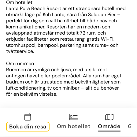
Om hotellet
Lanta Pura Beach Resort är ett strandnära hotell med 
utmärkt läge på Koh Lanta, nära från Saladan Pier – 
perfekt för dig som vill ha närhet till både hav och 
kommunikationer. Resorten har en modern och 
avslappnad atmosfär med totalt 72 rum, och 
erbjuder faciliteter som restaurang, gratis Wi-Fi, 
utomhuspool, barnpool, parkering samt rums- och 
tvättservice.
Om rummen
Rummen är rymliga och ljusa, med utsikt mot 
antingen havet eller poolområdet. Alla rum har eget 
badrum och är utrustade med bekvämligheter som 
luftkonditionering, tv och minibar – allt du behöver 
för en bekväm vistelse.
Om området
Hotellet ligger precis vid stranden, vilket gör det 
enkelt att njuta av lata dagar i solen eller ett dopp i 
havet. Saladan med sitt utbud av restauranger, 
Om hotellet
Område
Gal
Boka din resa
butiker och båtutflykter ligger bara en kort promenad 
bort, vilket gör läget idealiskt för både avkoppling och 