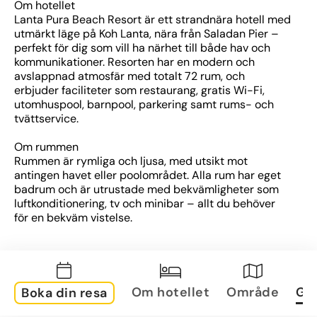
Om hotellet
Lanta Pura Beach Resort är ett strandnära hotell med 
utmärkt läge på Koh Lanta, nära från Saladan Pier – 
perfekt för dig som vill ha närhet till både hav och 
kommunikationer. Resorten har en modern och 
avslappnad atmosfär med totalt 72 rum, och 
erbjuder faciliteter som restaurang, gratis Wi-Fi, 
utomhuspool, barnpool, parkering samt rums- och 
tvättservice.
Om rummen
Rummen är rymliga och ljusa, med utsikt mot 
antingen havet eller poolområdet. Alla rum har eget 
badrum och är utrustade med bekvämligheter som 
luftkonditionering, tv och minibar – allt du behöver 
för en bekväm vistelse.
Om området
Hotellet ligger precis vid stranden, vilket gör det 
enkelt att njuta av lata dagar i solen eller ett dopp i 
havet. Saladan med sitt utbud av restauranger, 
Om hotellet
Område
Gal
Boka din resa
butiker och båtutflykter ligger bara en kort promenad 
bort, vilket gör läget idealiskt för både avkoppling och 