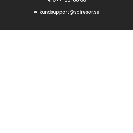
077-551 00 00
kundsupport@solresor.se