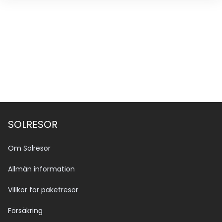
upptäcktsfärder.
Övrig information
Här kan du koppla av vid poolen med en drink från 
poolbaren eller unna dig en massagebehandling. 
Hotellet erbjuder även aktiviteter som dykning. 
Solstolar finns tillgängliga både vid poolen och på 
stranden. Frukost serveras som buffé, medan lunch 
och middag erbjuds à la carte eller som färdiga 
menyer – med både lokala och internationella rätter.
SOLRESOR
Om Solresor
Allmän information
Villkor för paketresor
Försäkring