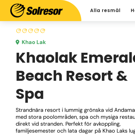
Alla resmål
H
Khao Lak
Khaolak Emeral
Beach Resort &
Spa
Strandnära resort i lummig grönska vid Andaman
med stora poolområden, spa och mysiga restau
direkt vid stranden. Perfekt för avkoppling, 
familjesemester och lata dagar på Khao Laks lug