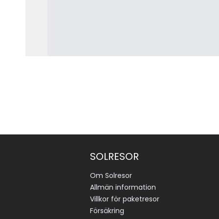
SOLRESOR
Om Solresor
Allmän information
Villkor för paketresor
Försäkring