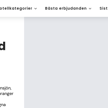
otellkategorier
Bästa erbjudanden
Sis
d
sjön, 
ranger 
na 