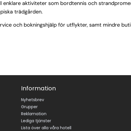
 till enklare aktiviteter som bordtennis och strandpro
opiska trädgården.
ice och bokningshjälp för utflykter, samt mindre butik
Information
Nyhetsbrev
Grupper
Reklamation
Lediga tjänster
Lista över alla våra hotell