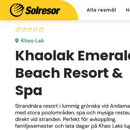
Alla resmål
H
Khao Lak
Khaolak Emeral
Beach Resort &
Spa
Strandnära resort i lummig grönska vid Andaman
med stora poolområden, spa och mysiga restau
direkt vid stranden. Perfekt för avkoppling, 
familjesemester och lata dagar på Khao Laks lug