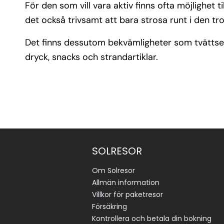
För den som vill vara aktiv finns ofta möjlighet
det också trivsamt att bara strosa runt i den tr
Det finns dessutom bekvämligheter som tvättserv
dryck, snacks och strandartiklar.
SOLRESOR
Om Solresor
Allmän information
Villkor för paketresor
Försäkring
Kontrollera och betala din bokning