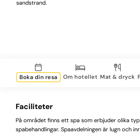
sandstrand.
Om hotellet
Mat & dryck
Boka din resa
Faciliteter
På området finns ett spa som erbjuder olika ty
spabehandlingar. Spaavdelningen är lugn och i