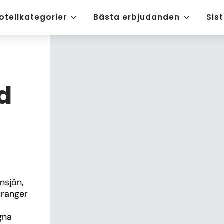
otellkategorier
Bästa erbjudanden
Sis
d
sjön, 
ranger 
na 