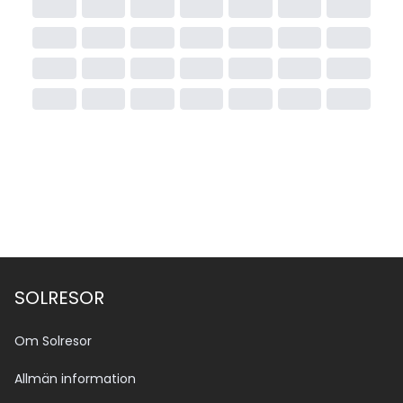
SOLRESOR
Om Solresor
Allmän information