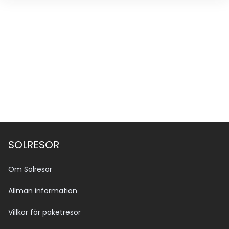
SOLRESOR
Om Solresor
Allmän information
Villkor för paketresor