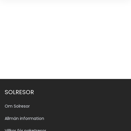
SOLRESOR
Om Solresor
Allmän information
Villkor för paketresor