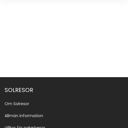
SOLRESOR
Om Solresor
Allmän information
Villkor för paketresor