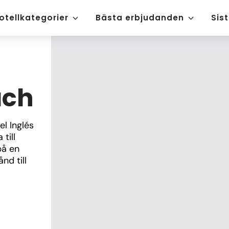
otellkategorier
Bästa erbjudanden
Sis
ach
l Inglés 
ill 
å en 
 till 