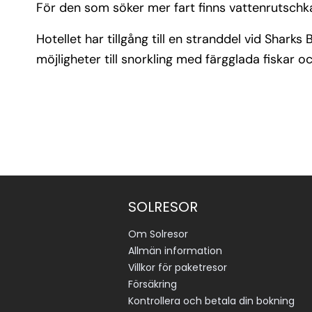
För den som söker mer fart finns vattenrutsch
Hotellet har tillgång till en stranddel vid Shark
möjligheter till snorkling med färgglada fiskar oc
SOLRESOR
Om Solresor
Allmän information
Villkor för paketresor
Försäkring
Kontrollera och betala din bokning