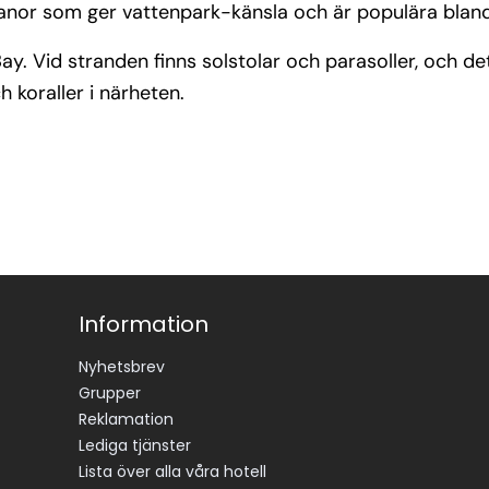
kanor som ger vattenpark-känsla och är populära blan
s Bay. Vid stranden finns solstolar och parasoller, och 
h koraller i närheten.
Information
Nyhetsbrev
Grupper
Reklamation
Lediga tjänster
Lista över alla våra hotell