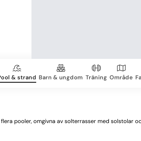
Pool & strand
Barn & ungdom
Träning
Område
Fa
era pooler, omgivna av solterrasser med solstolar och