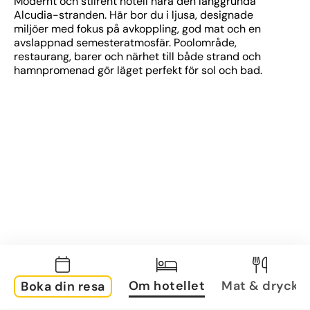
Modernt och stilrent hotell nära den långgrunda 
Alcudia-stranden. Här bor du i ljusa, designade 
miljöer med fokus på avkoppling, god mat och en 
avslappnad semesteratmosfär. Poolområde, 
restaurang, barer och närhet till både strand och 
hamnpromenad gör läget perfekt för sol och bad.
Om hotellet
Mat & dryck
Boka din resa