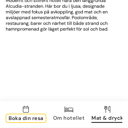
Modernt och stilrent hotell nära den långgrunda 
Alcudia-stranden. Här bor du i ljusa, designade 
miljöer med fokus på avkoppling, god mat och en 
avslappnad semesteratmosfär. Poolområde, 
restaurang, barer och närhet till både strand och 
hamnpromenad gör läget perfekt för sol och bad.
Om hotellet
Mat & dryck
Boka din resa