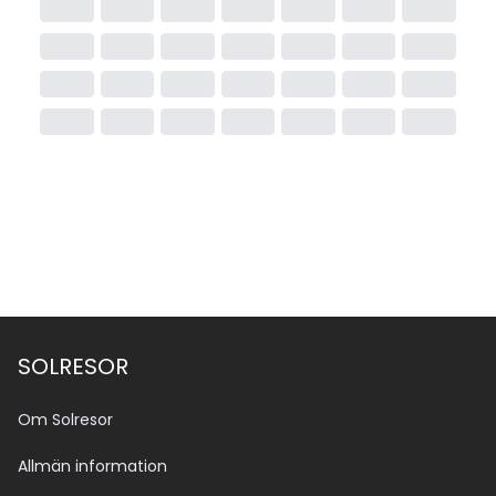
SOLRESOR
Om Solresor
Allmän information