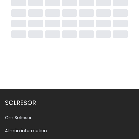
SOLRESOR
Om Solresor
Allmän information