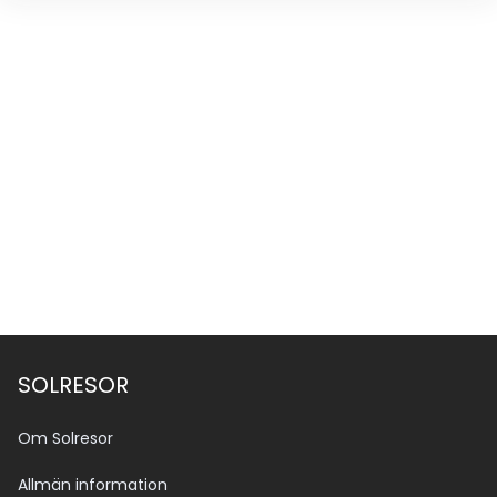
SOLRESOR
Om Solresor
Allmän information