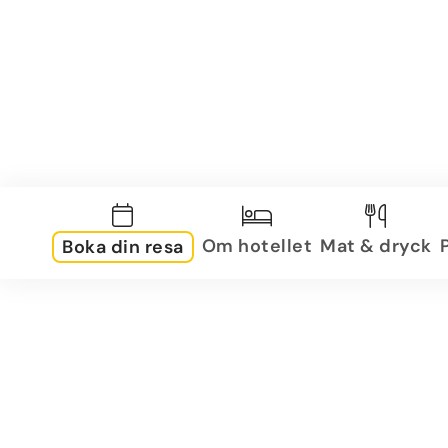
Om hotellet
Mat & dryck
Boka din resa