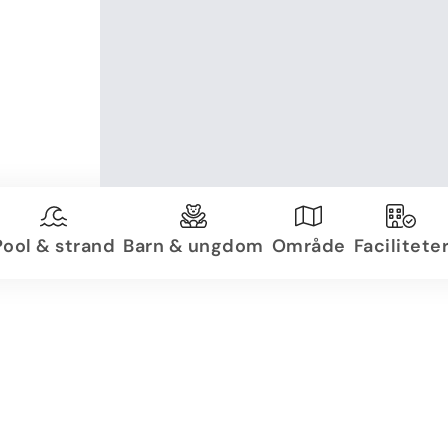
Pool & strand
Barn & ungdom
Område
Facilitete