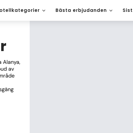
otellkategorier
Bästa erbjudanden
Sis
r
 Alanya, 
ud av 
mråde 
sgäng 