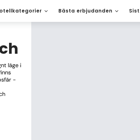
otellkategorier
Bästa erbjudanden
Sis
ach
t läge i 
inns 
sfär - 
ch 