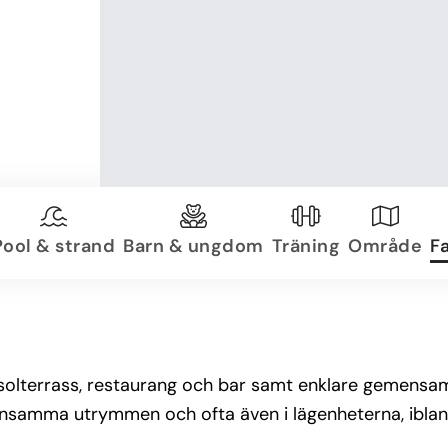
Pool & strand
Barn & ungdom
Träning
Område
Fa
solterrass, restaurang och bar samt enklare gemensa
emensamma utrymmen och ofta även i lägenheterna, ibla